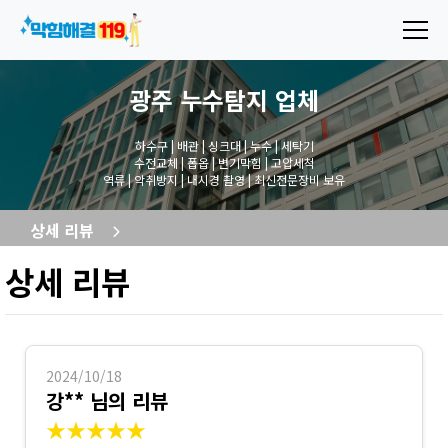
광주 누수탐지
업체
하수구 | 배관 | 싱크대 | 누수 | 세탁기
수전교체 | 폽옵 | 변기막힘 | 고압세척
역류 | 악취방지 | 내시경 촬영 | 최신전문장비 보유
상세 리뷰
상세 리뷰
2024/10/18
강** 님의 리뷰
★★★★★